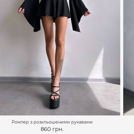
Ромпер з розкльошеними рукавами
860 грн.