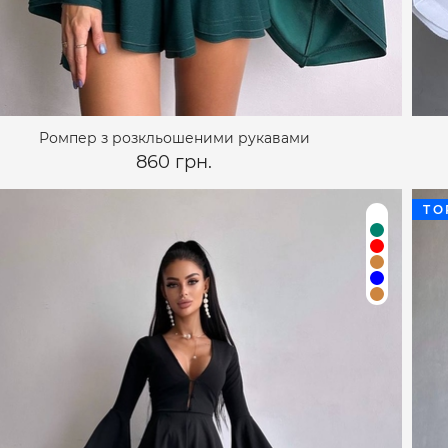
Ромпер з розкльошеними рукавами
860 грн.
TO