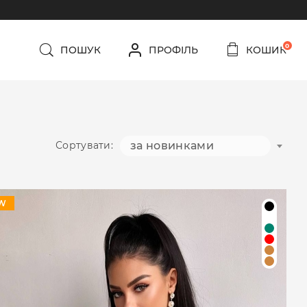
0
ПОШУК
ПРОФІЛЬ
КОШИК
Сортувати:
за новинками
W