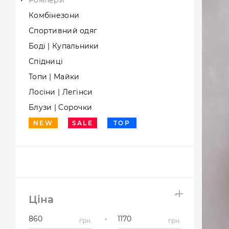
Комбінезони
Спортивний одяг
Боді | Купальники
Спідниці
Топи | Майки
Лосіни | Легінси
Блузи | Cорочки
NEW
SALE
TOP
Ціна
грн.
грн.