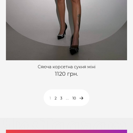
Сяюча корсетна сукня міні
1120 грн.
1
2
3
...
10