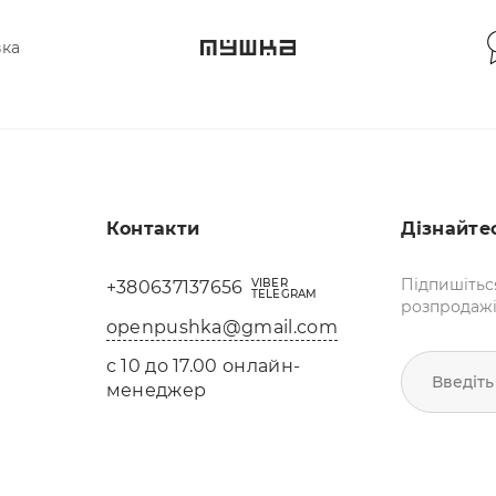
вка
Контакти
Дізнайте
Підпишітьс
VIBER
+380637137656
TELEGRAM
розпродажі 
openpushka@gmail.com
с 10 до 17.00 онлайн-
Введіть
менеджер