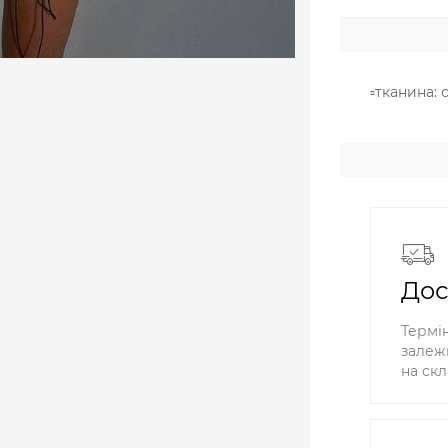
▫️тканина:
Дос
Термін
залежн
на скл