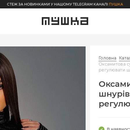
СТЕЖ ЗА НОВИНКАМИ У НАШОМУ TELEGRAM КАНАЛІ
ПУШКА
Головна
Ката
Оксамитова с
регулювати ш
Оксами
шнурі
регулю
В наявност