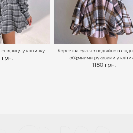
 спідниця у клітинку
Корсетна сукня з подвійною спід
 грн.
обʼємними рукавами у кліти
1180 грн.