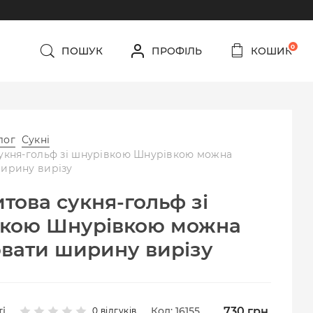
0
ПОШУК
ПРОФІЛЬ
КОШИК
лог
Сукні
укня-гольф зі шнурівкою Шнурівкою можна
ирину вирізу
това сукня-гольф зі
вкою Шнурівкою можна
вати ширину вирізу
730
грн.
і
Код: 16155
0 відгуків