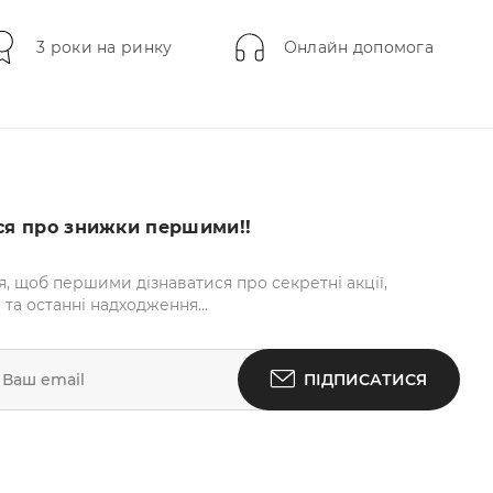
3 роки на ринку
Онлайн допомога
ся про знижки першими!!
я, щоб першими дізнаватися про секретні акції,
та останні надходження...
 Ваш email
ПІДПИСАТИСЯ