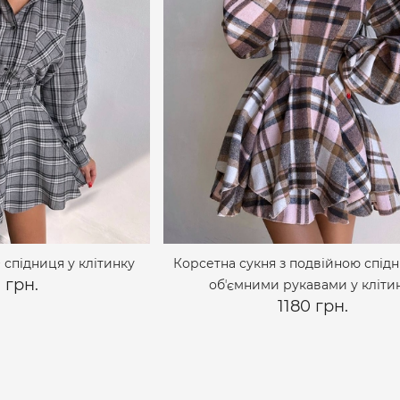
 спідниця у клітинку
Корсетна сукня з подвійною спід
 грн.
обʼємними рукавами у кліти
1180 грн.