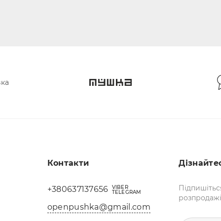
вка
Контакти
Дізнайте
Підпишітьс
VIBER
+380637137656
TELEGRAM
розпродажі 
openpushka@gmail.com