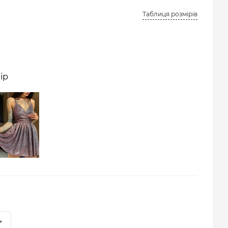
Таблиця розмірів
ір