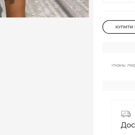
КУПИТИ 
▫️ткань: л
Дос