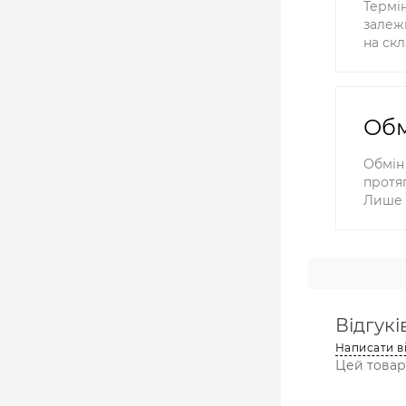
Термін
залежн
на скл
Обм
Обмін
протяг
Лише 
Відгуків
Написати в
Цей товар 