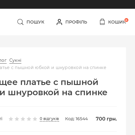
0
ПОШУК
ПРОФІЛЬ
КОШИК
лог
Сукні
атье с пышной юбкой и шнуровкой на спинке
щее платье с пышной
и шнуровкой на спинке
700
грн.
і
Код: 16544
0 відгуків