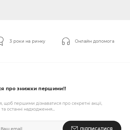
3 роки на ринку
Онлайн допомога
ся про знижки першими!!
я, щоб першими дізнаватися про секретні акції,
та останні надходження...
 Ваш email
ПІДПИСАТИСЯ