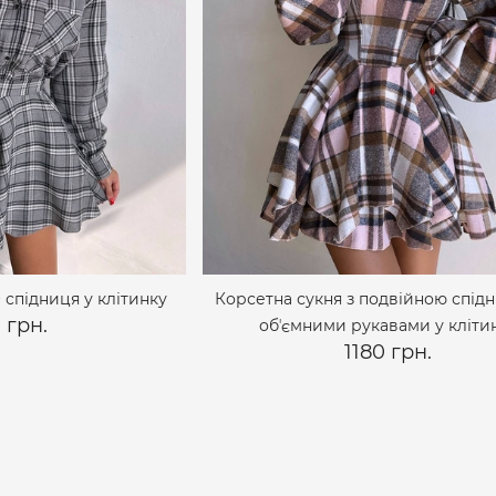
 спідниця у клітинку
Корсетна сукня з подвійною спід
 грн.
обʼємними рукавами у кліти
1180 грн.