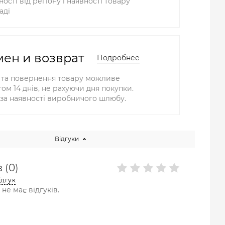
ості від регіону і наявності товару
аді
ен и возврат
Подробнее
 та повернення товару можливе
ом 14 днів, не рахуючи дня покупки.
за наявності виробничого шлюбу.
Відгуки
 (0)
ідгук
не має відгуків.