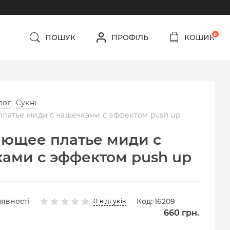
0
ПОШУК
ПРОФІЛЬ
КОШИК
лог
Сукні
латье миди с чашечками с эффектом push up
ющее платье миди с
ами с эффектом push up
аявності
Код: 16209
0 відгуків
660
грн.