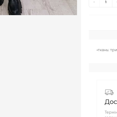
▫️ткань: 
Дос
Термін