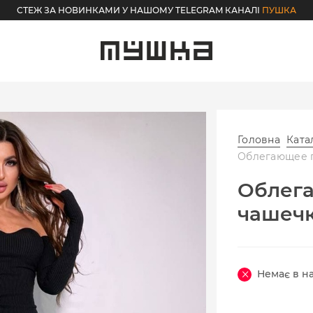
СТЕЖ ЗА НОВИНКАМИ У НАШОМУ TELEGRAM КАНАЛІ
ПУШКА
Головна
Ката
Облегающее п
Облега
чашечк
Немає в н