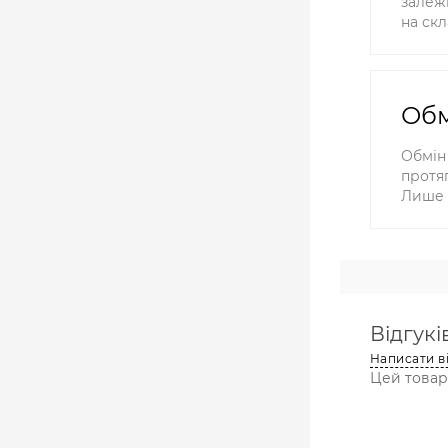
залежн
на скл
Обм
Обмін
протяг
Лише 
Відгуків
Написати в
Цей товар 