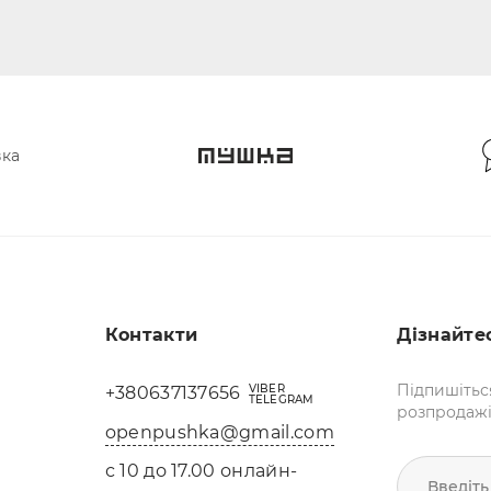
вка
Контакти
Дізнайте
Підпишітьс
VIBER
+380637137656
TELEGRAM
розпродажі 
openpushka@gmail.com
с 10 до 17.00 онлайн-
Введіть