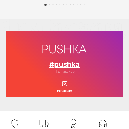
#pushka
Підпишись
Instagram