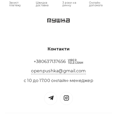
Захист
Швидка
3 роки на
Онлайн
платежу
доставка
ринку
допомога
Контакти
VIBER
+380637137656
TELEGRAM
openpushka@gmail.com
с 10 до 17.00 онлайн-менеджер