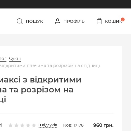
0
ПОШУК
ПРОФІЛЬ
КОШИК
лог
Сукні
 відкритими плечима та розрізом на спідниці
максі з відкритими
а та розрізом на
ці
960
грн.
і
Код: 17178
0 відгуків