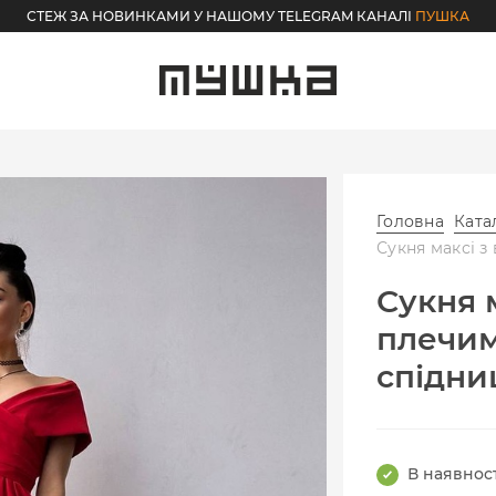
СТЕЖ ЗА НОВИНКАМИ У НАШОМУ TELEGRAM КАНАЛІ
ПУШКА
Головна
Ката
Сукня максі з
Сукня 
плечим
спідни
В наявност