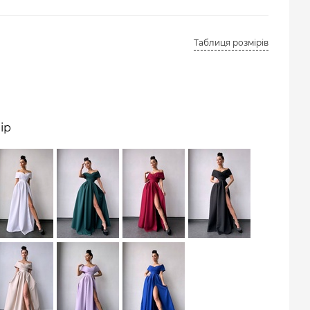
Таблиця розмірів
ір