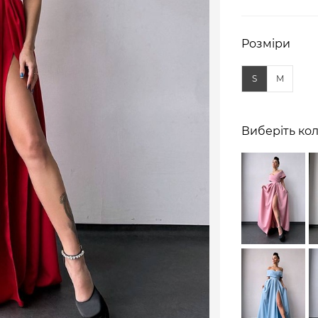
Розміри
S
M
Виберіть кол