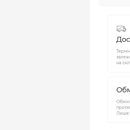
Дос
Термін
залежн
на скл
Обм
Обмін
протяг
Лише 