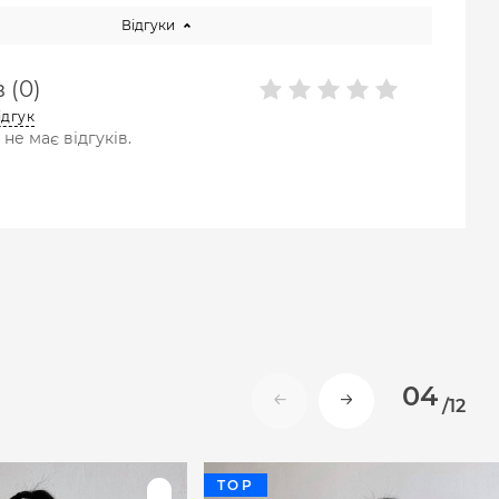
Відгуки
 (0)
ідгук
не має відгуків.
04
/
12
TOP