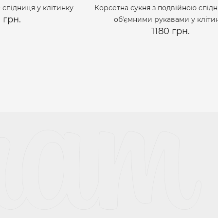
 спідниця у клітинку
Корсетна сукня з подвійною спід
 грн.
обʼємними рукавами у кліти
1180 грн.