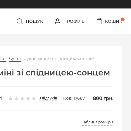
0
ПОШУК
ПРОФІЛЬ
КОШИК
лог
Сукні
Сукня міні зі спідницею-сонцем
міні зі спідницею-сонцем
800
грн.
і
Код: 17667
0 відгуків
Таблиця розмірів