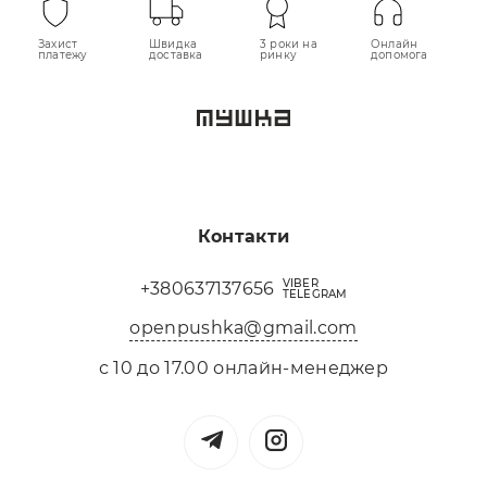
Захист
Швидка
3 роки на
Онлайн
платежу
доставка
ринку
допомога
Контакти
VIBER
+380637137656
TELEGRAM
openpushka@gmail.com
с 10 до 17.00 онлайн-менеджер