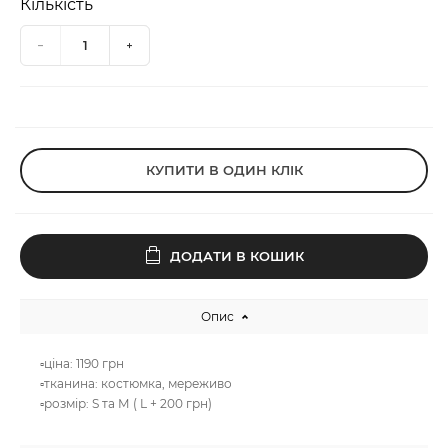
Кількість
КУПИТИ В ОДИН КЛІК
ДОДАТИ В КОШИК
Опис
▫️ціна: 1190 грн
▫️тканина: костюмка, мереживо
▫️розмір: S та М ( L + 200 грн)