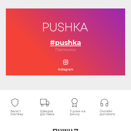
#pushka
Підпишись
Instagram
Захист
Швидка
3 роки на
Онлайн
платежу
доставка
ринку
допомога