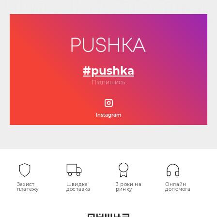
#pushka
Підпишись
Instagram
Захист
Швидка
3 роки на
Онлайн
платежу
доставка
ринку
допомога