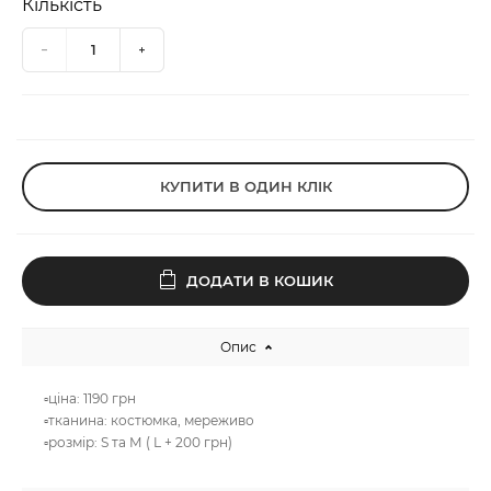
Кількість
КУПИТИ В ОДИН КЛІК
ДОДАТИ В КОШИК
Опис
▫️ціна: 1190 грн
▫️тканина: костюмка, мереживо
▫️розмір: S та М ( L + 200 грн)