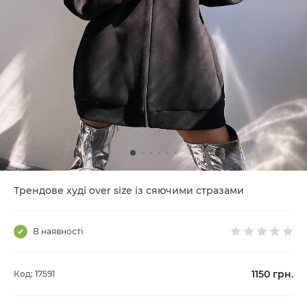
Трендове худі over size із сяючими стразами
В наявності
1150
грн.
Код: 17591